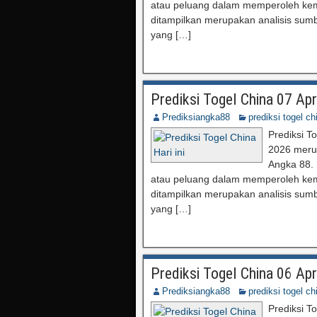
atau peluang dalam memperoleh ke
ditampilkan merupakan analisis sumbe
yang […]
Prediksi Togel China 07 Apr
Prediksiangka88
prediksi togel ch
Prediksi To
2026 merup
Angka 88. 
atau peluang dalam memperoleh ke
ditampilkan merupakan analisis sumbe
yang […]
Prediksi Togel China 06 Apr
Prediksiangka88
prediksi togel ch
Prediksi To