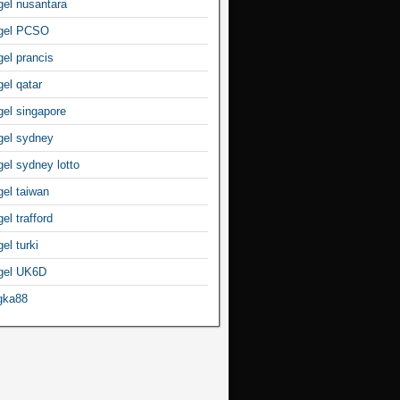
gel nusantara
ogel PCSO
gel prancis
gel qatar
gel singapore
ogel sydney
gel sydney lotto
gel taiwan
gel trafford
gel turki
ogel UK6D
gka88