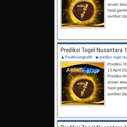
acuan ata
hasil gamb
sumber dat
Prediksi Togel Nusantara 1
Prediksiangka88
prediksi togel n
Prediksi To
13 April 2
Prediksi An
acuan ata
hasil gamb
sumber dat