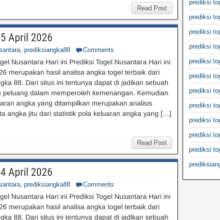
prediksi to
Read Post
prediksi t
prediksi to
5 April 2026
prediksi to
usantara
,
prediksiangka88
Comments
prediksi to
gel Nusantara Hari ini Prediksi Togel Nusantara Hari ini
026 merupakan hasil analisa angka togel terbaik dari
prediksi t
gka 88. Dari situs ini tentunya dapat di jadikan sebuah
prediksi to
u peluang dalam memperoleh kemenangan. Kemudian
aran angka yang ditampilkan merupakan analisis
prediksi to
a angka jitu dari statistik pola keluaran angka yang […]
prediksi to
prediksi to
Read Post
prediksi t
prediksian
4 April 2026
usantara
,
prediksiangka88
Comments
gel Nusantara Hari ini Prediksi Togel Nusantara Hari ini
026 merupakan hasil analisa angka togel terbaik dari
gka 88. Dari situs ini tentunya dapat di jadikan sebuah