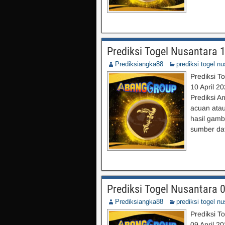
Prediksi Togel Nusantara 1
Prediksiangka88
prediksi togel n
Prediksi To
10 April 2
Prediksi An
acuan ata
hasil gamb
sumber dat
Prediksi Togel Nusantara 0
Prediksiangka88
prediksi togel n
Prediksi To
09 April 2