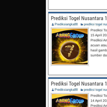
Prediksi Togel Nusantara 1
Prediksiangka88
prediksi togel n
Prediksi To
15 April 2
Prediksi An
acuan ata
hasil gamb
sumber dat
Prediksi Togel Nusantara 1
Prediksiangka88
prediksi togel n
Prediksi To
14 April 2
Prediksi An