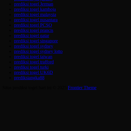
prediksi togel Jerman
prediksi togel kamboja
prediksi togel malaysia
prediksi togel nusantara
prediksi togel PCSO
prediksi togel prancis
prediksi togel qatar
prediksi togel singapore
prediksi togel sydney
prediksi togel sydney lotto
prediksi togel taiwan
prediksi togel trafford
prediksi togel turki
prediksi togel UK6D
prediksiangka88
Situs prediksi togel hari ini © 2025
Frontier Theme