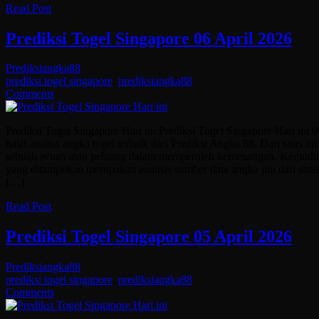
Read Post
Prediksi Togel Singapore 06 April 2026
Prediksiangka88
prediksi togel singapore
,
prediksiangka88
Comments
Prediksi Togel Singapore Hari ini Prediksi Togel Singapore Hari ini
hasil analisa angka togel terbaik dari Prediksi Angka 88. Dari situs in
sebuah acuan atau peluang dalam memperoleh kemenangan. Kemudia
yang ditampilkan merupakan analisis sumber data angka jitu dari stati
[…]
Read Post
Prediksi Togel Singapore 05 April 2026
Prediksiangka88
prediksi togel singapore
,
prediksiangka88
Comments