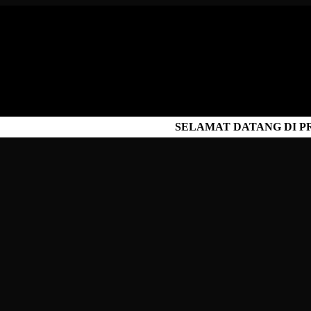
SELAMAT DATANG DI PREDIKS