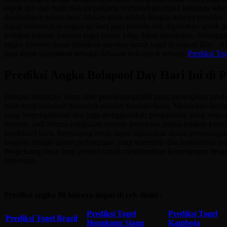
aspek dan dari hasil diskusi panjang berdasarkan angka keluaran sebe
dikehidupan sehari-hari. Alasan kami adalah dengan adanya prediksi 
dapat menentukan angka racikan para pemain dan digunakan untuk pasa
terdapat banyak pasaran togel online yang dapat dimainkan. Sehingga
angka tersebut dapat dijadikan patokan untuk togel Bolapool Day . 
juga dapat digunakan sebagai bahasan kelompok sebagai
Prediksi To
Prediksi Angka Bolapool Day Hari Ini di 
Dengan demikian Tetap ikuti prediksiangka88 yang menyajikan predi
telah kami tentukan bukanlah sekadar tebakan biasa. Melainkan berd
yang berpengalaman dan juga menggunakan pengamatan yang terperin
muncul. Jadi Semua rangkaian metode pencarian angka bahkan kem
kombinasi baru, berpeluang besar dapat digunakan dalam pemasanga
langkah mudah dalam perhitungan yang sistematis dan konsistensi da
Berpeluang besar bagi pemain untuk mendapatkan kemenangan besar 
terpecaya.
Prediksi angka 88 lainnya dapat di cek disini :
Prediksi Togel
Prediksi Togel
Prediksi Togel Brazil
Hongkong Siang
Kamboja