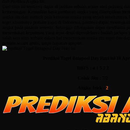
dari Prediksi Angka 88.
Dari situs ini tentunya dapat di jadikan sebuah acuan atau peluang 
kemenangan. Kemudian hasil gambaran angka yang ditampilkan meru
angka jitu dari statistik pola keluaran angka yang terjadi sebelumnya.
togel khususnya pemain togel di Indonesia, pastinya dapat meningka
angka pada pasaran tertentu. Sehingga diharapkan dapat membantu p
menentukan keputusan yang tepat demi diperolehnya hadiah jackpot 
salah satu situs terbaik dalam hal menentukan angka jitu togel dan d
pemain secara gratis, tanpa bayaran apapun.
Prediksi Togel Bolapool Day Hari ini 10 Apr
BBFS : 4 1 5 7 2
Colok Jitu : 7/2
Angka Jelek :
2