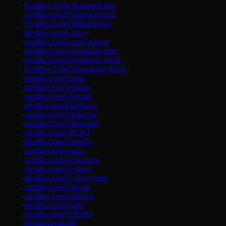
Prediksi Togel Bolapool Day
prediksi togel bolapool night
Prediksi Togel Brazil Pools
prediksi togel china
prediksi togel euro jackpot
prediksi togel hongkong lotto
prediksi togel hongkong pools
Prediksi Togel Hongkong Siang
prediksi togel italia
prediksi togel jepang
prediksi togel Jerman
prediksi togel kamboja
prediksi togel malaysia
prediksi togel nusantara
prediksi togel PCSO
prediksi togel prancis
prediksi togel qatar
prediksi togel singapore
prediksi togel sydney
prediksi togel sydney lotto
prediksi togel taiwan
prediksi togel trafford
prediksi togel turki
prediksi togel UK6D
prediksiangka88