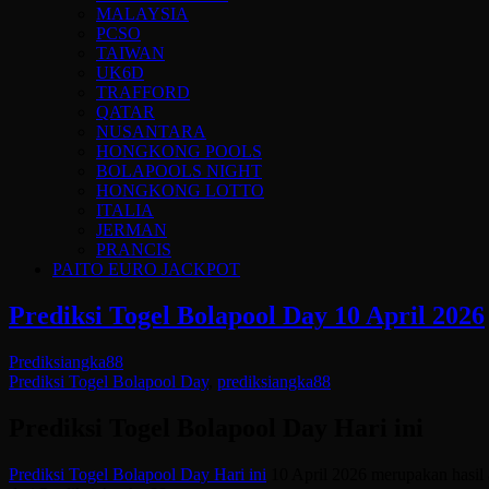
MALAYSIA
PCSO
TAIWAN
UK6D
TRAFFORD
QATAR
NUSANTARA
HONGKONG POOLS
BOLAPOOLS NIGHT
HONGKONG LOTTO
ITALIA
JERMAN
PRANCIS
PAITO EURO JACKPOT
Prediksi Togel Bolapool Day 10 April 2026
Prediksiangka88
Prediksi Togel Bolapool Day
,
prediksiangka88
Prediksi Togel Bolapool Day Hari ini
Prediksi Togel Bolapool Day Hari ini
10 April 2026 merupakan hasil a