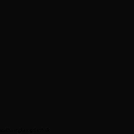
nalisa angka togel terbaik