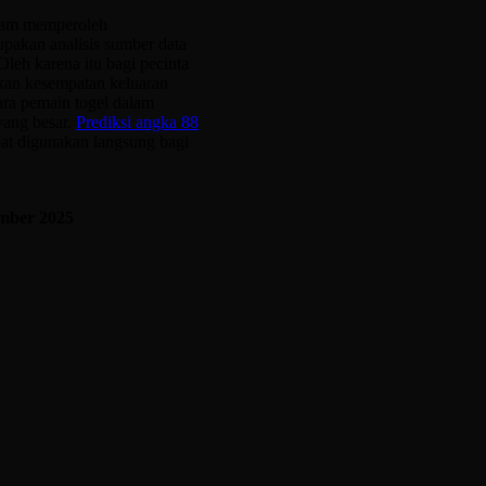
dalam memperoleh
pakan analisis sumber data
 Oleh karena itu bagi pecinta
tkan kesempatan keluaran
ara pemain togel dalam
yang besar.
Prediksi angka 88
apat digunakan langsung bagi
ember 2025