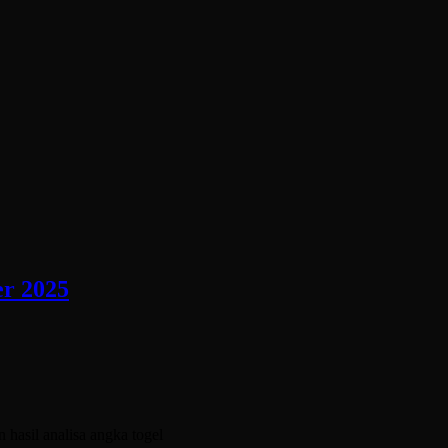
er 2025
hasil analisa angka togel