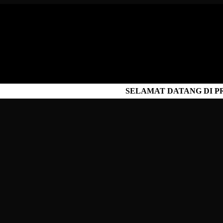
SELAMAT DATANG DI PREDIKS