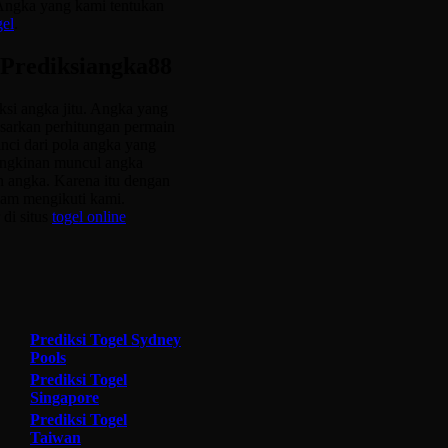
 Angka yang kami tentukan
gel
.
i Prediksiangka88
ksi angka jitu. Angka yang
asarkan perhitungan permain
ci dari pola angka yang
ungkinan muncul angka
n angka. Karena itu dengan
lam mengikuti kami.
di situs
togel online
Prediksi Togel Sydney
Pools
Prediksi Togel
Singapore
Prediksi Togel
Taiwan