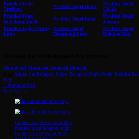
Prediksi Togel
Prediksi Togel
Prediksi Togel Qatar
Trafford
UK6D
Prediksi Togel
Prediksi Togel
Prediksi Togel Italia
Hongkong Pools
Jerman
Prediksi Togel Sydney
Prediksi Togel
Prediksi Togel
Lotto
Hongkong Lotto
Bolapool Day
Situs Aman Dari Prediksiangka88 Dan Terpecaya :
Mamigenit
Abangslot
Amoislot
Poinslot
Tags:
Angka Jitu Bolapool Night
,
Bolapool Night Pools
,
Prediksi Bo
Night
← Previous Post
Next Post →
Prediksi Togel Bolapool Day
prediksi togel bolapool night
Prediksi Togel Brazil Pools