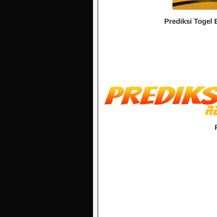
Prediksi Togel 