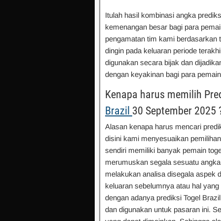
Itulah hasil kombinasi angka predi
kemenangan besar bagi para pemain.
pengamatan tim kami berdasarkan tr
dingin pada keluaran periode terakh
digunakan secara bijak dan dijadik
dengan keyakinan bagi para pemain
Kenapa harus memilih Pre
Brazil
30 September 2025 
Alasan kenapa harus mencari prediks
disini kami menyesuaikan pemilihan
sendiri memiliki banyak pemain togel
merumuskan segala sesuatu angka 
melakukan analisa disegala aspek d
keluaran sebelumnya atau hal yang t
dengan adanya prediksi Togel Brazi
dan digunakan untuk pasaran ini. Sep