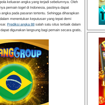
k pola keluaran angka yang terjadi sebelumnya. Oleh
snya pemain togel di Indonesia, pastinya dapat
angka pada pasaran tertentu. Sehingga diharapkan
 dalam menentukan keputusan yang tepat demi
esar.
Prediksi angka 88
salah satu situs terbaik dalam
 dapat digunakan langsung bagi pemain secara gratis,