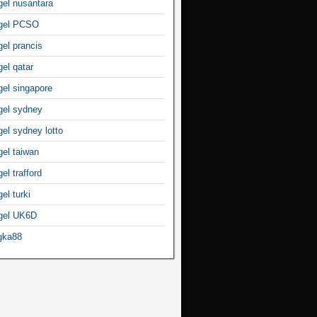
gel nusantara
ogel PCSO
gel prancis
gel qatar
gel singapore
ogel sydney
gel sydney lotto
gel taiwan
gel trafford
gel turki
ogel UK6D
gka88