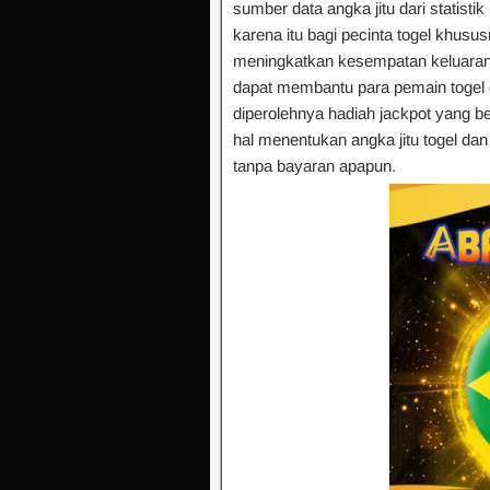
sumber data angka jitu dari statisti
karena itu bagi pecinta togel khusu
meningkatkan kesempatan keluaran 
dapat membantu para pemain togel
diperolehnya hadiah jackpot yang b
hal menentukan angka jitu togel dan
tanpa bayaran apapun.