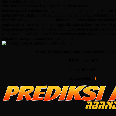
dari Prediksi Angka 88.
Dari situs ini tentunya dapat di jadikan sebuah acuan atau peluang 
kemenangan. Kemudian hasil gambaran angka yang ditampilkan meru
angka jitu dari statistik pola keluaran angka yang terjadi sebelumnya.
togel khususnya pemain togel di Indonesia, pastinya dapat meningka
angka pada pasaran tertentu. Sehingga diharapkan dapat membantu p
menentukan keputusan yang tepat demi diperolehnya hadiah jackpot 
salah satu situs terbaik dalam hal menentukan angka jitu togel dan d
pemain secara gratis, tanpa bayaran apapun.
Prediksi Togel Hongkong Lotto Hari ini 07 Ap
BBFS : 9 0 1 8 7
Colok Jitu : 8/7
Angka Jelek :
1