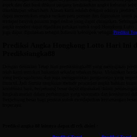
aspek dan dari hasil diskusi panjang berdasarkan angka keluaran sebe
dikehidupan sehari-hari. Alasan kami adalah dengan adanya prediksi
dapat menentukan angka racikan para pemain dan digunakan untuk pasa
terdapat banyak pasaran togel online yang dapat dimainkan. Sehingga
angka tersebut dapat dijadikan patokan untuk togel Hongkong Lotto 
juga dapat digunakan sebagai bahasan kelompok sebagai
Prediksi To
Prediksi Angka Hongkong Lotto Hari Ini d
Prediksiangka88
Dengan demikian Tetap ikuti prediksiangka88 yang menyajikan predi
telah kami tentukan bukanlah sekadar tebakan biasa. Melainkan berd
yang berpengalaman dan juga menggunakan pengamatan yang terperin
muncul. Jadi Semua rangkaian metode pencarian angka bahkan kem
kombinasi baru, berpeluang besar dapat digunakan dalam pemasanga
langkah mudah dalam perhitungan yang sistematis dan konsistensi da
Berpeluang besar bagi pemain untuk mendapatkan kemenangan besar 
terpecaya.
Prediksi angka 88 lainnya dapat di cek disini :