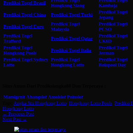
Prediksi Togel
Prediksi Togel
Prediksi Togel Brazil
Hongkong Siang
Kamboja
Prediksi Togel
Prediksi Togel China
Prediksi Togel Turki
Jepang
Prediksi Togel
Prediksi Togel
Prediksi Togel Euro
Malaysia
PCSO
Prediksi Togel
Prediksi Togel
Prediksi Togel Qatar
Trafford
UK6D
Prediksi Togel
Prediksi Togel
Prediksi Togel Italia
Hongkong Pools
Jerman
Prediksi Togel Sydney
Prediksi Togel
Prediksi Togel
Lotto
Hongkong Lotto
Bolapool Day
Situs Aman Dari Prediksiangka88 Dan Terpecaya :
Mamigenit
Abangslot
Amoislot
Poinslot
Tags:
Angka Jitu Hongkong Lotto
,
Hongkong Lotto Pools
,
Prediksi 
Hongkong Lotto
← Previous Post
Next Post →