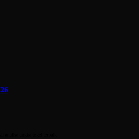
026
l analisa angka togel terbaik