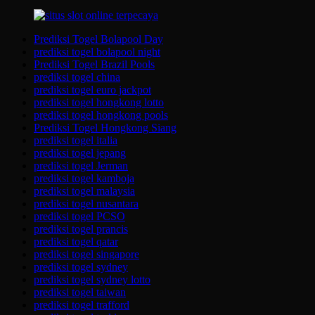
Prediksi Togel Bolapool Day
prediksi togel bolapool night
Prediksi Togel Brazil Pools
prediksi togel china
prediksi togel euro jackpot
prediksi togel hongkong lotto
prediksi togel hongkong pools
Prediksi Togel Hongkong Siang
prediksi togel italia
prediksi togel jepang
prediksi togel Jerman
prediksi togel kamboja
prediksi togel malaysia
prediksi togel nusantara
prediksi togel PCSO
prediksi togel prancis
prediksi togel qatar
prediksi togel singapore
prediksi togel sydney
prediksi togel sydney lotto
prediksi togel taiwan
prediksi togel trafford