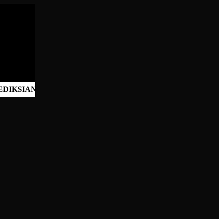
ANGKA88 - UPDATE ANGKA PREDIKSI TERBARU SETIAP HA