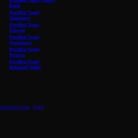
Prediksi Togel Sydney
Pools
Prediksi Togel
Singapore
Prediksi Togel
Taiwan
Prediksi Togel
Nusantara
Prediksi Togel
Prancis
Prediksi Togel
Bolapool Night
Hongkong Lotto
,
Togel