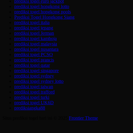
prediksi togel euro jackpot
prediksi togel hongkong lotto
prediksi togel hongkong pools
Prediksi Togel Hongkong Siang
prediksi togel italia
prediksi togel jepang
prediksi togel Jerman
prediksi togel kamboja
prediksi togel malaysia
prediksi togel nusantara
prediksi togel PCSO
prediksi togel prancis
prediksi togel qatar
prediksi togel singapore
prediksi togel sydney
prediksi togel sydney lotto
prediksi togel taiwan
prediksi togel trafford
prediksi togel turki
prediksi togel UK6D
prediksiangka88
Situs prediksi togel hari ini © 2025
Frontier Theme