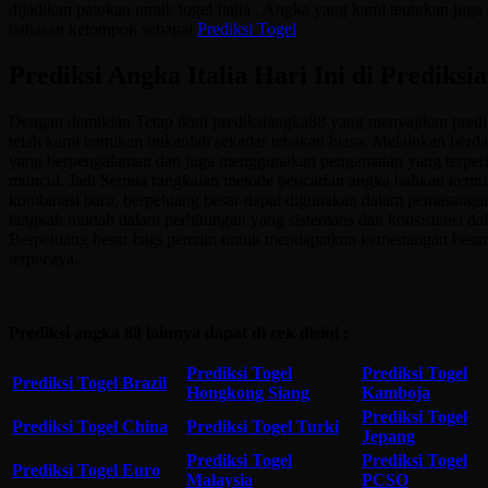
dijadikan patokan untuk togel Italia . Angka yang kami tentukan juga
bahasan kelompok sebagai
Prediksi Togel
.
Prediksi Angka Italia Hari Ini di Prediksi
Dengan demikian Tetap ikuti prediksiangka88 yang menyajikan predi
telah kami tentukan bukanlah sekadar tebakan biasa. Melainkan berd
yang berpengalaman dan juga menggunakan pengamatan yang terperin
muncul. Jadi Semua rangkaian metode pencarian angka bahkan kem
kombinasi baru, berpeluang besar dapat digunakan dalam pemasanga
langkah mudah dalam perhitungan yang sistematis dan konsistensi da
Berpeluang besar bagi pemain untuk mendapatkan kemenangan besar 
terpecaya.
Prediksi angka 88 lainnya dapat di cek disini :
Prediksi Togel
Prediksi Togel
Prediksi Togel Brazil
Hongkong Siang
Kamboja
Prediksi Togel
Prediksi Togel China
Prediksi Togel Turki
Jepang
Prediksi Togel
Prediksi Togel
Prediksi Togel Euro
Malaysia
PCSO