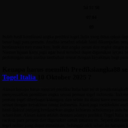
54 57 50
07 04
09
Itulah hasil kombinasi angka prediksi togel Italia yang diharapkan
besar bagi para pemain. Analisa tersebut adalah hasil dikumpulan pe
berdasarkan tren masa kini, baik dari angka panas dan angka dingin pa
Namun tujuan kami juga agar hasil tersebut dapat digunakan secara bi
perhitungan atau analisa tambahan sesuai dengan keyakinan bagi par
Kenapa harus memilih Prediksiangka88 s
Togel Italia
10 Oktober 2025 ?
Alasan kenapa harus mencari prediksi Italia hari ini di prediksiangka
menyesuaikan pemilihan angka sesuai pemain togel indonesia. Indone
pemain togel diberbagai kalangan, dan selain itu disini kami merumu
sesuai dengan keyakinan orang indonesia. Kami juga melakukan anali
hasil diskusi panjang berdasarkan angka keluaran sebelumnya atau ha
sehari-hari. Alasan kami adalah dengan adanya prediksi Togel Italia 
racikan para pemain dan digunakan untuk pasaran ini. Seperti diketah
togel online yang dapat dimainkan. Sehingga oleh sebab itu harapan 