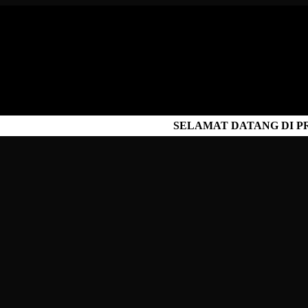
SELAMAT DATANG DI PREDIK