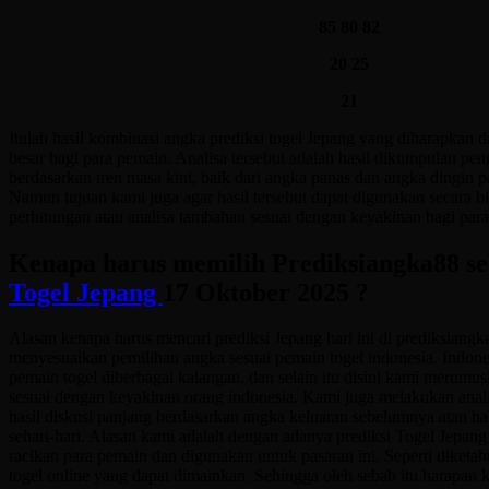
85 80 82
20 25
21
Itulah hasil kombinasi angka prediksi togel Jepang yang diharapk
besar bagi para pemain. Analisa tersebut adalah hasil dikumpulan pe
berdasarkan tren masa kini, baik dari angka panas dan angka dingin pa
Namun tujuan kami juga agar hasil tersebut dapat digunakan secara bi
perhitungan atau analisa tambahan sesuai dengan keyakinan bagi par
Kenapa harus memilih Prediksiangka88 s
Togel Jepang
17 Oktober 2025 ?
Alasan kenapa harus mencari prediksi Jepang hari ini di prediksiangk
menyesuaikan pemilihan angka sesuai pemain togel indonesia. Indone
pemain togel diberbagai kalangan, dan selain itu disini kami merumu
sesuai dengan keyakinan orang indonesia. Kami juga melakukan anali
hasil diskusi panjang berdasarkan angka keluaran sebelumnya atau ha
sehari-hari. Alasan kami adalah dengan adanya prediksi Togel Jepang
racikan para pemain dan digunakan untuk pasaran ini. Seperti diketah
togel online yang dapat dimainkan. Sehingga oleh sebab itu harapan 