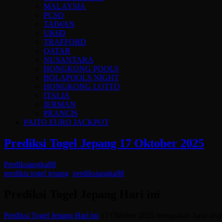
MALAYSIA
PCSO
TAIWAN
UK6D
TRAFFORD
QATAR
NUSANTARA
HONGKONG POOLS
BOLAPOOLS NIGHT
HONGKONG LOTTO
ITALIA
JERMAN
PRANCIS
PAITO EURO JACKPOT
Prediksi Togel Jepang 17 Oktober 2025
Prediksiangka88
prediksi togel jepang
,
prediksiangka88
Prediksi Togel Jepang Hari ini
Prediksi Togel Jepang Hari ini
17 Oktober 2025 merupakan hasil analis