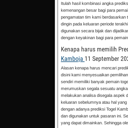
Itulah hasil kombinasi angka pred
kemenangan besar bagi para pemain.
pengamatan tim kami berdasarkan tr
dingin pada keluaran periode terakh
digunakan secara bijak dan dijadik
dengan keyakinan bagi para pemain
Kenapa harus memilih Pre
Kamboja
11 September 20
Alasan kenapa harus mencari predik
disini kami menyesuaikan pemilihan
sendiri memiliki banyak pemain togel
merumuskan segala sesuatu angka 
melakukan analisa disegala aspek d
keluaran sebelumnya atau hal yang t
dengan adanya prediksi Togel Kamb
dan digunakan untuk pasaran ini. Sep
yang dapat dimainkan. Sehingga ole