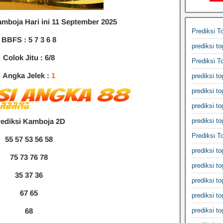
amboja Hari ini 11 September 2025
Prediksi T
BBFS : 5 7 3 6 8
prediksi to
Colok Jitu : 6/8
Prediksi T
Angka Jelek :
1
prediksi to
prediksi to
prediksi to
prediksi t
rediksi Kamboja 2D
Prediksi T
55 57 53 56 58
prediksi tog
75 73 76 78
prediksi to
35 37 36
prediksi t
67 65
prediksi t
prediksi t
68