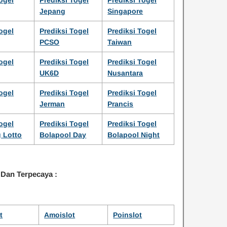
ogel
Prediksi Togel
Prediksi Togel
Jepang
Singapore
ogel
Prediksi Togel
Prediksi Togel
PCSO
Taiwan
ogel
Prediksi Togel
Prediksi Togel
UK6D
Nusantara
ogel
Prediksi Togel
Prediksi Togel
Jerman
Prancis
ogel
Prediksi Togel
Prediksi Togel
 Lotto
Bolapool Day
Bolapool Night
 Dan Terpecaya :
t
Amoislot
Poinslot