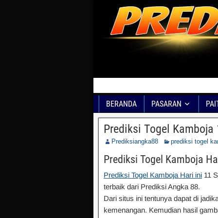
BERANDA
PASARAN
PAI
Prediksi Togel Kamboja
Prediksiangka88
prediksi togel k
Prediksi Togel Kamboja Har
Prediksi Togel Kamboja Hari ini
11 S
terbaik dari Prediksi Angka 88.
Dari situs ini tentunya dapat di j
kemenangan. Kemudian hasil gamba