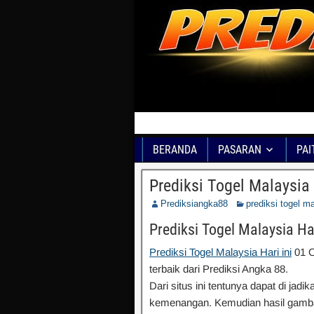
BERANDA
PASARAN
PAI
Prediksi Togel Malaysia
Prediksiangka88
prediksi togel m
Prediksi Togel Malaysia Har
Prediksi Togel Malaysia Hari ini
01 O
terbaik dari Prediksi Angka 88.
Dari situs ini tentunya dapat di j
kemenangan. Kemudian hasil gamba