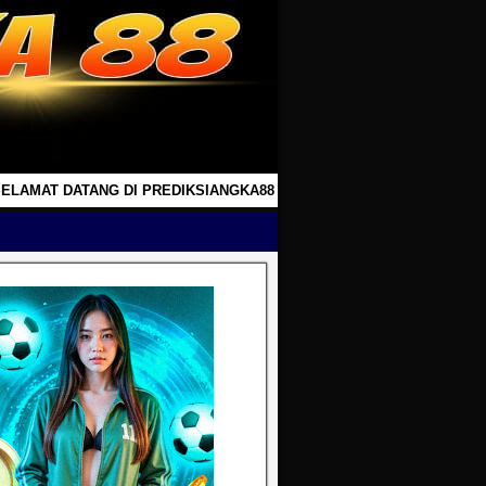
T DATANG DI PREDIKSIANGKA88 - UPDATE ANGKA PREDIKSI TERBARU 