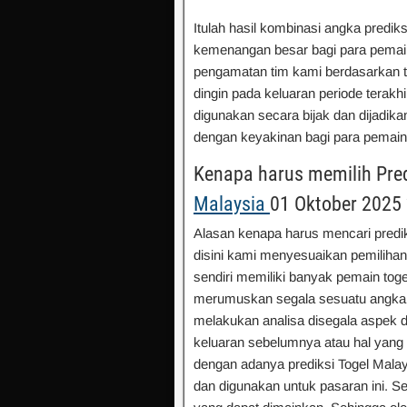
Itulah hasil kombinasi angka predi
kemenangan besar bagi para pemain.
pengamatan tim kami berdasarkan tr
dingin pada keluaran periode terakh
digunakan secara bijak dan dijadik
dengan keyakinan bagi para pemain
Kenapa harus memilih Pre
Malaysia
01 Oktober 2025 
Alasan kenapa harus mencari prediks
disini kami menyesuaikan pemilihan
sendiri memiliki banyak pemain togel
merumuskan segala sesuatu angka 
melakukan analisa disegala aspek d
keluaran sebelumnya atau hal yang t
dengan adanya prediksi Togel Malay
dan digunakan untuk pasaran ini. Sep