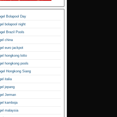
ogel Bolapool Day
gel bolapool night
ogel Brazil Pools
gel china
gel euro jackpot
gel hongkong lotto
ogel hongkong pools
ogel Hongkong Siang
el italia
gel jepang
ogel Jerman
ogel kamboja
ogel malaysia