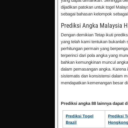
yang dapat dimainkan. Sehingga ole
dijadikan patokan untuk togel Mala
sebagai bahasan kelompok sebaga
Prediksi Angka Malaysia Ha
Dengan demikian Tetap ikuti predik
yang telah kami tentukan bukanlah 
perhitungan permain yang berpen
terperinci dari pola angka yang mu
bahkan kemungkinan muncul angka 
dalam pemasangan angka. Karena i
sistematis dan konsistensi dalam m
mendapatkan kemenangan besar di
Prediksi angka 88 lainnya dapat di
Prediksi Togel
Prediksi T
Brazil
Hongkong