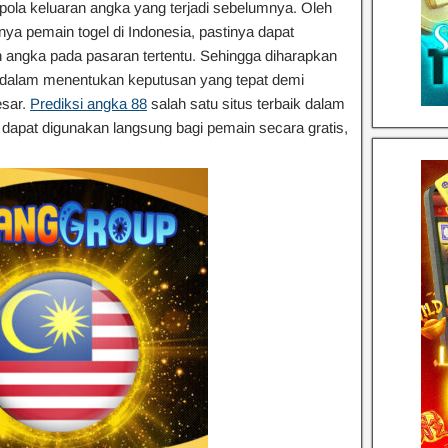
k pola keluaran angka yang terjadi sebelumnya. Oleh
snya pemain togel di Indonesia, pastinya dapat
angka pada pasaran tertentu. Sehingga diharapkan
 dalam menentukan keputusan yang tepat demi
esar.
Prediksi angka 88
salah satu situs terbaik dalam
 dapat digunakan langsung bagi pemain secara gratis,