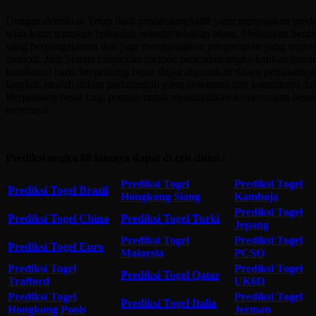
Dengan demikian Tetap ikuti prediksiangka88 yang menyajikan predi
telah kami tentukan bukanlah sekadar tebakan biasa. Melainkan berd
yang berpengalaman dan juga menggunakan pengamatan yang terperin
muncul. Jadi Semua rangkaian metode pencarian angka bahkan kem
kombinasi baru, berpeluang besar dapat digunakan dalam pemasanga
langkah mudah dalam perhitungan yang sistematis dan konsistensi da
Berpeluang besar bagi pemain untuk mendapatkan kemenangan besar 
terpecaya.
Prediksi angka 88 lainnya dapat di cek disini :
Prediksi Togel
Prediksi Togel
Prediksi Togel Brazil
Hongkong Siang
Kamboja
Prediksi Togel
Prediksi Togel China
Prediksi Togel Turki
Jepang
Prediksi Togel
Prediksi Togel
Prediksi Togel Euro
Malaysia
PCSO
Prediksi Togel
Prediksi Togel
Prediksi Togel Qatar
Trafford
UK6D
Prediksi Togel
Prediksi Togel
Prediksi Togel Italia
Hongkong Pools
Jerman