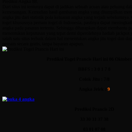
Prediksi Angka 88.
Dari situs ini tentunya dapat di jadikan sebuah acuan atau peluang 
kemenangan. Kemudian hasil gambaran angka yang ditampilkan meru
angka jitu dari statistik pola keluaran angka yang terjadi sebelumnya.
togel khususnya pemain togel di Indonesia, pastinya dapat meningka
angka pada pasaran tertentu. Sehingga diharapkan dapat membantu p
menentukan keputusan yang tepat demi diperolehnya hadiah jackpot 
salah satu situs terbaik dalam hal menentukan angka jitu togel dan d
pemain secara gratis, tanpa bayaran apapun.
Prediksi Togel Prancis Hari ini 06 Oktober
BBFS : 3 0 1 7 8
Colok Jitu : 7/8
Angka Jelek :
9
Prediksi Prancis 2D
33 30 31 37 38
03 01 07 08