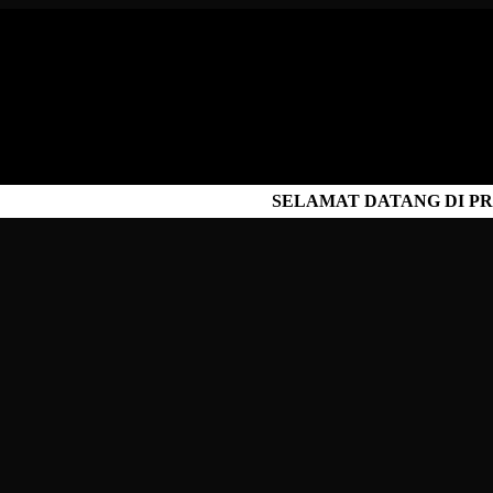
SELAMAT DATANG DI PREDIKS