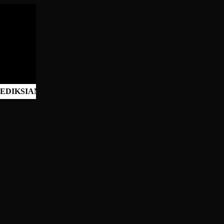
IANGKA88 - UPDATE ANGKA PREDIKSI TERBARU SETIAP H