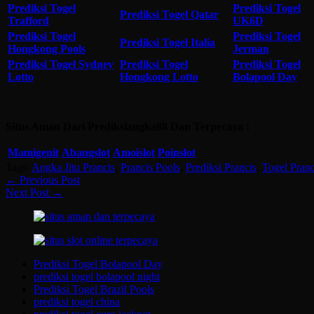
Prediksi Togel
Prediksi Togel
Prediksi Togel Qatar
Trafford
UK6D
Prediksi Togel
Prediksi Togel
Prediksi Togel Italia
Hongkong Pools
Jerman
Prediksi Togel Sydney
Prediksi Togel
Prediksi Togel
Lotto
Hongkong Lotto
Bolapool Day
Situs Aman Dari Prediksiangka88 Dan Terpecaya :
Mamigenit
Abangslot
Amoislot
Poinslot
Tags:
Angka Jitu Prancis
,
Prancis Pools
,
Prediksi Prancis
,
Togel Pranc
← Previous Post
Next Post →
Prediksi Togel Bolapool Day
prediksi togel bolapool night
Prediksi Togel Brazil Pools
prediksi togel china