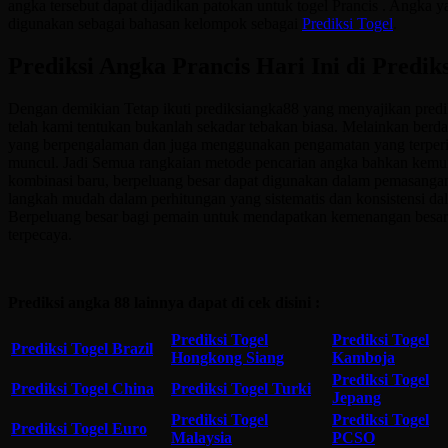
angka tersebut dapat dijadikan patokan untuk togel Prancis . Angka y
digunakan sebagai bahasan kelompok sebagai
Prediksi Togel
.
Prediksi Angka Prancis Hari Ini di Predik
Dengan demikian Tetap ikuti prediksiangka88 yang menyajikan predi
telah kami tentukan bukanlah sekadar tebakan biasa. Melainkan berd
yang berpengalaman dan juga menggunakan pengamatan yang terperin
muncul. Jadi Semua rangkaian metode pencarian angka bahkan kem
kombinasi baru, berpeluang besar dapat digunakan dalam pemasanga
langkah mudah dalam perhitungan yang sistematis dan konsistensi da
Berpeluang besar bagi pemain untuk mendapatkan kemenangan besar 
terpecaya.
Prediksi angka 88 lainnya dapat di cek disini :
Prediksi Togel
Prediksi Togel
Prediksi Togel Brazil
Hongkong Siang
Kamboja
Prediksi Togel
Prediksi Togel China
Prediksi Togel Turki
Jepang
Prediksi Togel
Prediksi Togel
Prediksi Togel Euro
Malaysia
PCSO