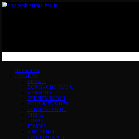
BERANDA
PASARAN
BRAZIL
HONGKONG SIANG
KAMBOJA
SYDNEY POOLS
BOLAPOOLS DAY
SYDNEY LOTTO
CHINA
TURKI
JEPANG
SINGAPORE
EURO JACKPOT