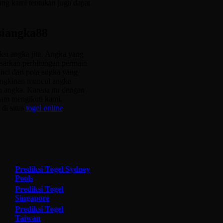
ang kami tentukan juga dapat
siangka88
ksi angka jitu. Angka yang
asarkan perhitungan permain
ci dari pola angka yang
ungkinan muncul angka
n angka. Karena itu dengan
lam mengikuti kami.
di situs
togel online
Prediksi Togel Sydney
Pools
Prediksi Togel
Singapore
Prediksi Togel
Taiwan