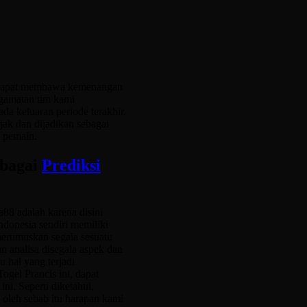
an dapat membawa kemenangan
ngamatan tim kami
da keluaran periode terakhir.
jak dan dijadikan sebagai
a pemain.
ebagai
Prediksi
a88 adalah karena disini
ndonesia sendiri memiliki
 merumuskan segala sesuatu
 analisa disegala aspek dan
u hal yang terjadi
ogel Prancis ini, dapat
i. Seperti diketahui,
 oleh sebab itu harapan kami