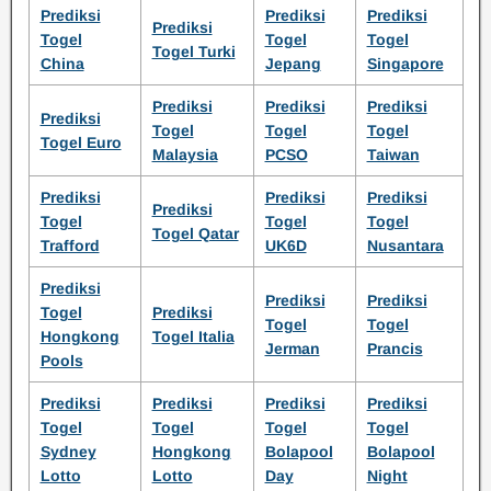
Prediksi
Prediksi
Prediksi
Prediksi
Togel
Togel
Togel
Togel Turki
China
Jepang
Singapore
Prediksi
Prediksi
Prediksi
Prediksi
Togel
Togel
Togel
Togel Euro
Malaysia
PCSO
Taiwan
Prediksi
Prediksi
Prediksi
Prediksi
Togel
Togel
Togel
Togel Qatar
Trafford
UK6D
Nusantara
Prediksi
Prediksi
Prediksi
Togel
Prediksi
Togel
Togel
Hongkong
Togel Italia
Jerman
Prancis
Pools
Prediksi
Prediksi
Prediksi
Prediksi
Togel
Togel
Togel
Togel
Sydney
Hongkong
Bolapool
Bolapool
Lotto
Lotto
Day
Night