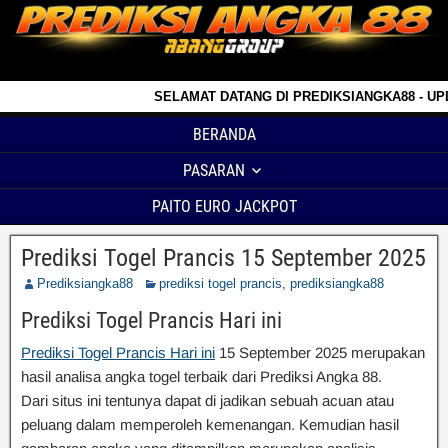
SELAMAT DATANG DI PREDIKSIANGKA88 - UPDATE A
BERANDA
PASARAN
PAITO EURO JACKPOT
Prediksi Togel Prancis 15 September 2025
Prediksiangka88
prediksi togel prancis
,
prediksiangka88
Prediksi Togel Prancis Hari ini
Prediksi Togel Prancis Hari ini
15 September 2025 merupakan
hasil analisa angka togel terbaik dari Prediksi Angka 88.
Dari situs ini tentunya dapat di jadikan sebuah acuan atau
peluang dalam memperoleh kemenangan. Kemudian hasil