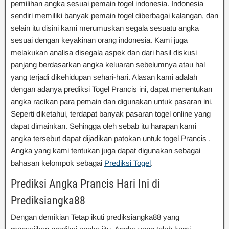
pemilihan angka sesuai pemain togel indonesia. Indonesia
sendiri memiliki banyak pemain togel diberbagai kalangan, dan
selain itu disini kami merumuskan segala sesuatu angka
sesuai dengan keyakinan orang indonesia. Kami juga
melakukan analisa disegala aspek dan dari hasil diskusi
panjang berdasarkan angka keluaran sebelumnya atau hal
yang terjadi dikehidupan sehari-hari. Alasan kami adalah
dengan adanya prediksi Togel Prancis ini, dapat menentukan
angka racikan para pemain dan digunakan untuk pasaran ini.
Seperti diketahui, terdapat banyak pasaran togel online yang
dapat dimainkan. Sehingga oleh sebab itu harapan kami
angka tersebut dapat dijadikan patokan untuk togel Prancis .
Angka yang kami tentukan juga dapat digunakan sebagai
bahasan kelompok sebagai
Prediksi Togel
.
Prediksi Angka Prancis Hari Ini di
Prediksiangka88
Dengan demikian Tetap ikuti prediksiangka88 yang