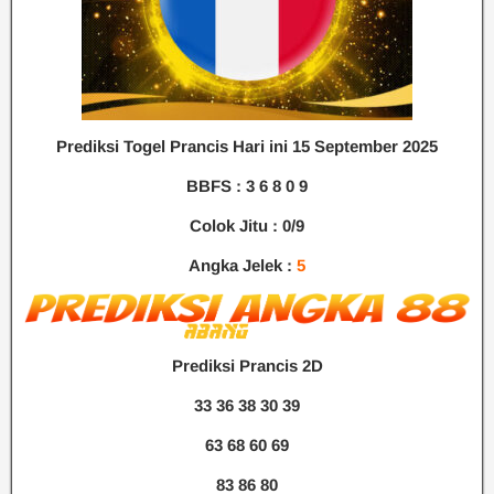
Prediksi Togel Prancis Hari ini 15 September 2025
BBFS : 3 6 8 0 9
Colok Jitu : 0/9
Angka Jelek :
5
Prediksi Prancis 2D
33 36 38 30 39
63 68 60 69
83 86 80