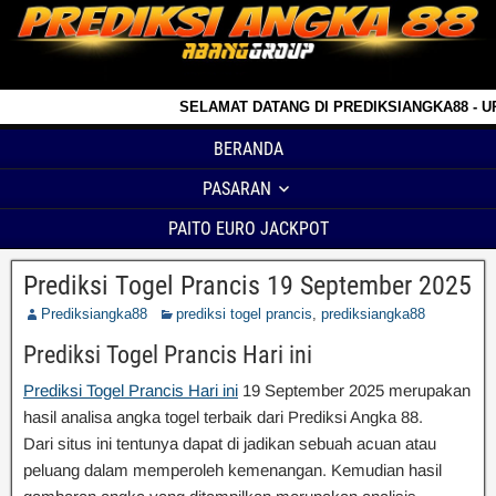
SELAMAT DATANG DI PREDIKSIANGKA88 - UPDATE 
BERANDA
PASARAN
PAITO EURO JACKPOT
Prediksi Togel Prancis 19 September 2025
Prediksiangka88
prediksi togel prancis
,
prediksiangka88
Prediksi Togel Prancis Hari ini
Prediksi Togel Prancis Hari ini
19 September 2025 merupakan
hasil analisa angka togel terbaik dari Prediksi Angka 88.
Dari situs ini tentunya dapat di jadikan sebuah acuan atau
peluang dalam memperoleh kemenangan. Kemudian hasil