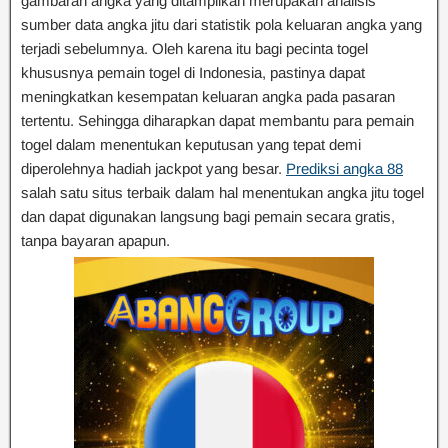
gambaran angka yang ditampilkan merupakan analisis
sumber data angka jitu dari statistik pola keluaran angka yang
terjadi sebelumnya. Oleh karena itu bagi pecinta togel
khususnya pemain togel di Indonesia, pastinya dapat
meningkatkan kesempatan keluaran angka pada pasaran
tertentu. Sehingga diharapkan dapat membantu para pemain
togel dalam menentukan keputusan yang tepat demi
diperolehnya hadiah jackpot yang besar.
Prediksi angka 88
salah satu situs terbaik dalam hal menentukan angka jitu togel
dan dapat digunakan langsung bagi pemain secara gratis,
tanpa bayaran apapun.