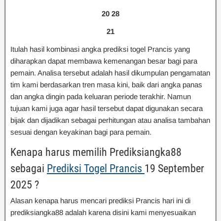
20 28
21
Itulah hasil kombinasi angka prediksi togel Prancis yang
diharapkan dapat membawa kemenangan besar bagi para
pemain. Analisa tersebut adalah hasil dikumpulan pengamatan
tim kami berdasarkan tren masa kini, baik dari angka panas
dan angka dingin pada keluaran periode terakhir. Namun
tujuan kami juga agar hasil tersebut dapat digunakan secara
bijak dan dijadikan sebagai perhitungan atau analisa tambahan
sesuai dengan keyakinan bagi para pemain.
Kenapa harus memilih Prediksiangka88
sebagai
Prediksi Togel Prancis
19 September
2025 ?
Alasan kenapa harus mencari prediksi Prancis hari ini di
prediksiangka88 adalah karena disini kami menyesuaikan