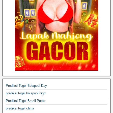
Prediksi Togel Bolapool Day
prediksi togel bolapool night
Prediksi Togel Brazil Pools
prediksi togel china