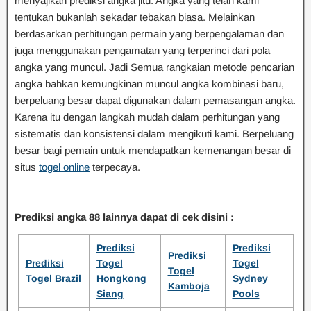
menyajikan prediksi angka jitu. Angka yang telah kami
tentukan bukanlah sekadar tebakan biasa. Melainkan
berdasarkan perhitungan permain yang berpengalaman dan
juga menggunakan pengamatan yang terperinci dari pola
angka yang muncul. Jadi Semua rangkaian metode pencarian
angka bahkan kemungkinan muncul angka kombinasi baru,
berpeluang besar dapat digunakan dalam pemasangan angka.
Karena itu dengan langkah mudah dalam perhitungan yang
sistematis dan konsistensi dalam mengikuti kami. Berpeluang
besar bagi pemain untuk mendapatkan kemenangan besar di
situs
togel online
terpecaya.
Prediksi angka 88 lainnya dapat di cek disini :
Prediksi
Prediksi
Prediksi
Prediksi
Togel
Togel
Togel
Togel Brazil
Hongkong
Sydney
Kamboja
Siang
Pools