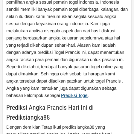
pemilihan angka sesuai pemain togel indonesia. Indonesia
sendiri memiliki banyak pemain togel diberbagai kalangan, dan
selain itu disini kami merumuskan segala sesuatu angka
sesuai dengan keyakinan orang indonesia. Kami juga
melakukan analisa disegala aspek dan dari hasil diskusi
panjang berdasarkan angka keluaran sebelumnya atau hal
yang terjadi dikehidupan sehari-hari. Alasan kami adalah
dengan adanya prediksi Togel Prancis ini, dapat menentukan
angka racikan para pemain dan digunakan untuk pasaran ini.
Seperti diketahui, terdapat banyak pasaran togel online yang
dapat dimainkan. Sehingga oleh sebab itu harapan kami
angka tersebut dapat dijadikan patokan untuk togel Prancis .
Angka yang kami tentukan juga dapat digunakan sebagai
bahasan kelompok sebagai
Prediksi Togel
.
Prediksi Angka Prancis Hari Ini di
Prediksiangka88
Dengan demikian Tetap ikuti prediksiangka88 yang