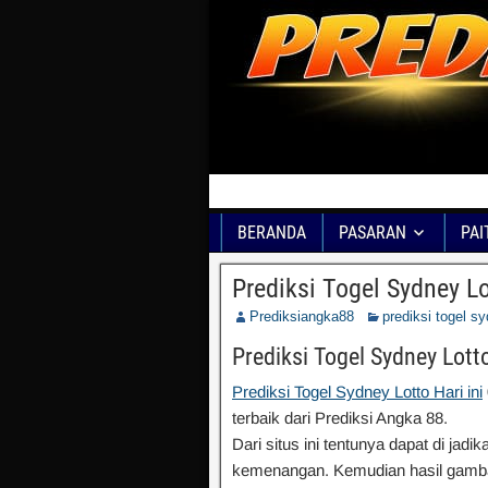
BERANDA
PASARAN
PAI
Prediksi Togel Sydney Lo
Prediksiangka88
prediksi togel sy
Prediksi Togel Sydney Lotto
Prediksi Togel Sydney Lotto Hari ini
terbaik dari Prediksi Angka 88.
Dari situs ini tentunya dapat di j
kemenangan. Kemudian hasil gamba