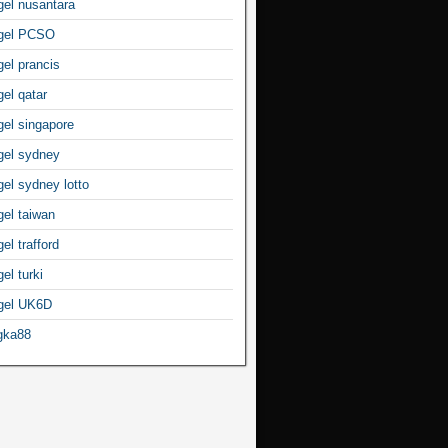
gel nusantara
ogel PCSO
gel prancis
gel qatar
gel singapore
ogel sydney
gel sydney lotto
gel taiwan
gel trafford
gel turki
ogel UK6D
gka88