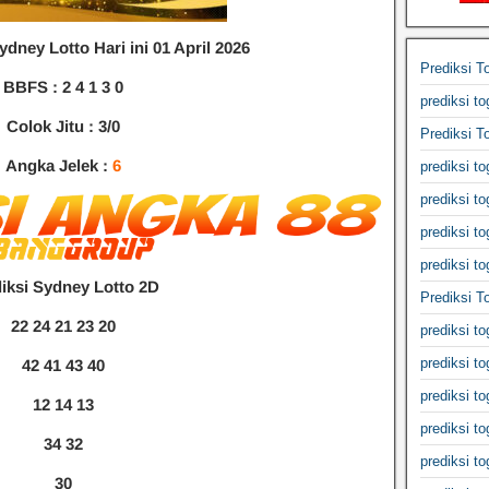
ydney Lotto Hari ini 01 April 2026
Prediksi T
BBFS : 2 4 1 3 0
prediksi to
Colok Jitu : 3/0
Prediksi T
Angka Jelek :
6
prediksi to
prediksi to
prediksi to
prediksi t
iksi Sydney Lotto 2D
Prediksi T
22 24 21 23 20
prediksi tog
prediksi to
42 41 43 40
prediksi t
12 14 13
prediksi t
34 32
prediksi t
30