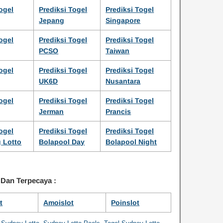
ogel
Prediksi Togel
Prediksi Togel
Jepang
Singapore
ogel
Prediksi Togel
Prediksi Togel
PCSO
Taiwan
ogel
Prediksi Togel
Prediksi Togel
UK6D
Nusantara
ogel
Prediksi Togel
Prediksi Togel
Jerman
Prancis
ogel
Prediksi Togel
Prediksi Togel
 Lotto
Bolapool Day
Bolapool Night
 Dan Terpecaya :
t
Amoislot
Poinslot