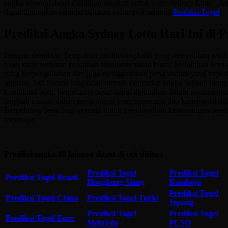
angka tersebut dapat dijadikan patokan untuk togel Sydney Lotto . A
dapat digunakan sebagai bahasan kelompok sebagai
Prediksi Togel
.
Prediksi Angka Sydney Lotto Hari Ini di 
Dengan demikian Tetap ikuti prediksiangka88 yang menyajikan predi
telah kami tentukan bukanlah sekadar tebakan biasa. Melainkan berd
yang berpengalaman dan juga menggunakan pengamatan yang terperin
muncul. Jadi Semua rangkaian metode pencarian angka bahkan kem
kombinasi baru, berpeluang besar dapat digunakan dalam pemasanga
langkah mudah dalam perhitungan yang sistematis dan konsistensi da
Berpeluang besar bagi pemain untuk mendapatkan kemenangan besar 
terpecaya.
Prediksi angka 88 lainnya dapat di cek disini :
Prediksi Togel
Prediksi Togel
Prediksi Togel Brazil
Hongkong Siang
Kamboja
Prediksi Togel
Prediksi Togel China
Prediksi Togel Turki
Jepang
Prediksi Togel
Prediksi Togel
Prediksi Togel Euro
Malaysia
PCSO