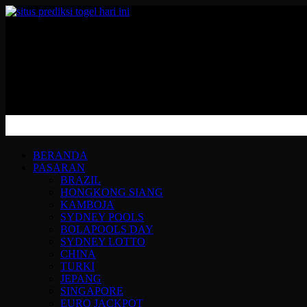
BERANDA
PASARAN
BRAZIL
HONGKONG SIANG
KAMBOJA
SYDNEY POOLS
BOLAPOOLS DAY
SYDNEY LOTTO
CHINA
TURKI
JEPANG
SINGAPORE
EURO JACKPOT