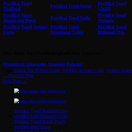
Prediksi Togel
Prediksi Togel
Prediksi Togel Qatar
Trafford
UK6D
Prediksi Togel
Prediksi Togel
Prediksi Togel Italia
Hongkong Pools
Jerman
Prediksi Togel Sydney
Prediksi Togel
Prediksi Togel
Lotto
Hongkong Lotto
Bolapool Day
Situs Aman Dari Prediksiangka88 Dan Terpecaya :
Mamigenit
Abangslot
Amoislot
Poinslot
Tags:
Angka Jitu Sydney Lotto
,
Prediksi Sydney Lotto
,
Sydney Lotto
← Previous Post
Next Post →
Prediksi Togel Bolapool Day
prediksi togel bolapool night
Prediksi Togel Brazil Pools
prediksi togel china