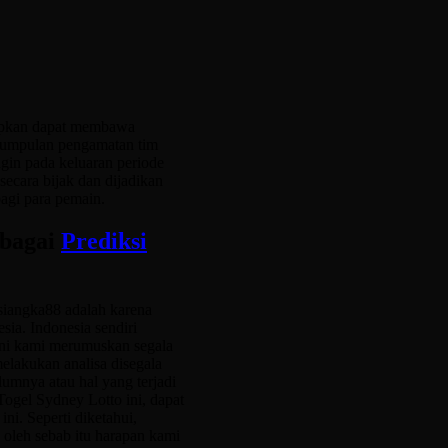
arapkan dapat membawa
ikumpulan pengamatan tim
ngin pada keluaran periode
secara bijak dan dijadikan
agi para pemain.
ebagai
Prediksi
ksiangka88 adalah karena
sia. Indonesia sendiri
sini kami merumuskan segala
elakukan analisa disegala
lumnya atau hal yang terjadi
Togel Sydney Lotto ini, dapat
i. Seperti diketahui,
 oleh sebab itu harapan kami