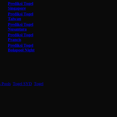
Prediksi Togel
Singapore
Prediksi Togel
Taiwan
Prediksi Togel
Nusantara
Prediksi Togel
Prancis
Prediksi Togel
Bolapool Night
 Pools
,
Togel SYD
,
Togel