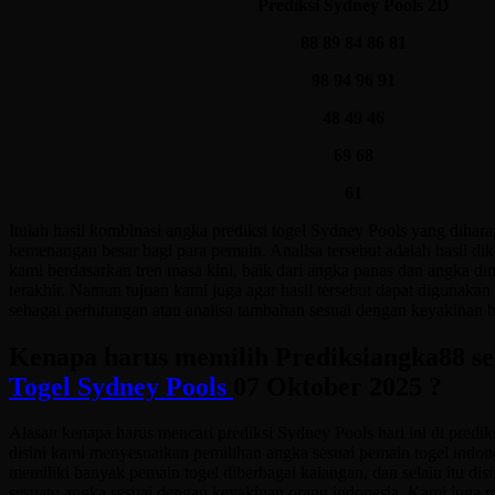
Prediksi Sydney Pools 2D
88 89 84 86 81
98 94 96 91
48 49 46
69 68
61
Itulah hasil kombinasi angka prediksi togel Sydney Pools yang dih
kemenangan besar bagi para pemain. Analisa tersebut adalah hasil d
kami berdasarkan tren masa kini, baik dari angka panas dan angka di
terakhir. Namun tujuan kami juga agar hasil tersebut dapat digunakan 
sebagai perhitungan atau analisa tambahan sesuai dengan keyakinan b
Kenapa harus memilih Prediksiangka88 s
Togel Sydney Pools
07 Oktober 2025 ?
Alasan kenapa harus mencari prediksi Sydney Pools hari ini di predi
disini kami menyesuaikan pemilihan angka sesuai pemain togel indone
memiliki banyak pemain togel diberbagai kalangan, dan selain itu di
sesuatu angka sesuai dengan keyakinan orang indonesia. Kami juga m