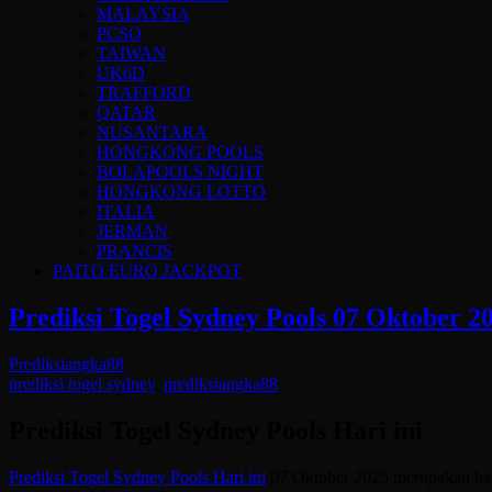
MALAYSIA
PCSO
TAIWAN
UK6D
TRAFFORD
QATAR
NUSANTARA
HONGKONG POOLS
BOLAPOOLS NIGHT
HONGKONG LOTTO
ITALIA
JERMAN
PRANCIS
PAITO EURO JACKPOT
Prediksi Togel Sydney Pools 07 Oktober 2
Prediksiangka88
prediksi togel sydney
,
prediksiangka88
Prediksi Togel Sydney Pools Hari ini
Prediksi Togel Sydney Pools Hari ini
07 Oktober 2025 merupakan hasil