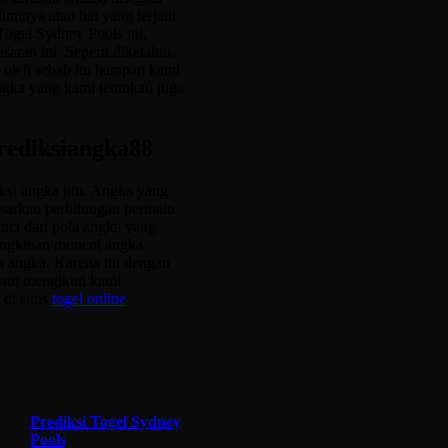
lumnya atau hal yang terjadi
Togel Sydney Pools ini,
ran ini. Seperti diketahui,
 oleh sebab itu harapan kami
Angka yang kami tentukan juga
Prediksiangka88
ksi angka jitu. Angka yang
asarkan perhitungan permain
ci dari pola angka yang
ungkinan muncul angka
n angka. Karena itu dengan
lam mengikuti kami.
di situs
togel online
Prediksi Togel Sydney
Pools