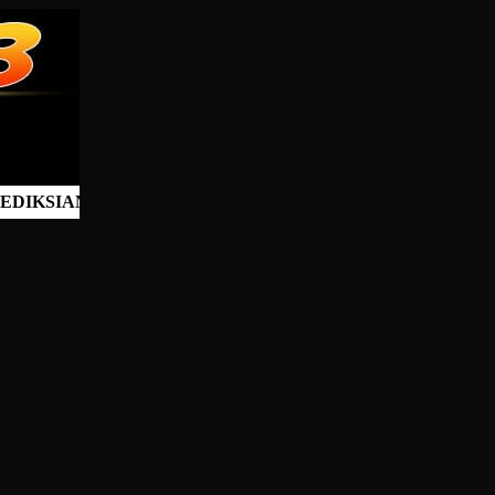
ANGKA88 - UPDATE ANGKA PREDIKSI TERBARU SETIAP HA