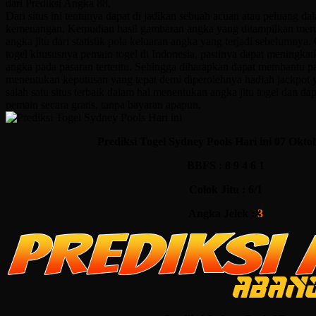
dari Prediksi Angka 88.
Dari situs ini tentunya dapat di jadikan sebuah acuan atau peluang 
kemenangan. Kemudian hasil gambaran angka yang ditampilkan meru
angka jitu dari statistik pola keluaran angka yang terjadi sebelumnya.
togel khususnya pemain togel di Indonesia, pastinya dapat meningka
angka pada pasaran tertentu. Sehingga diharapkan dapat membantu p
menentukan keputusan yang tepat demi diperolehnya hadiah jackpot 
salah satu situs terbaik dalam hal menentukan angka jitu togel dan d
pemain secara gratis, tanpa bayaran apapun.
Prediksi Togel Sydney Pools Hari ini 07 Okto
BBFS : 8 9 4 6 1
Colok Jitu : 6/1
Angka Jelek :
3