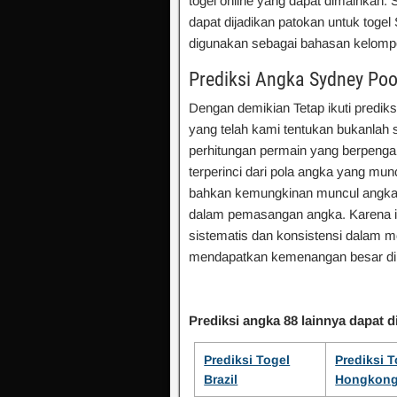
togel online yang dapat dimainkan. 
dapat dijadikan patokan untuk toge
digunakan sebagai bahasan kelom
Prediksi Angka Sydney Pool
Dengan demikian Tetap ikuti predik
yang telah kami tentukan bukanlah 
perhitungan permain yang berpen
terperinci dari pola angka yang mu
bahkan kemungkinan muncul angka 
dalam pemasangan angka. Karena i
sistematis dan konsistensi dalam m
mendapatkan kemenangan besar di
Prediksi angka 88 lainnya dapat di
Prediksi Togel
Prediksi T
Brazil
Hongkong