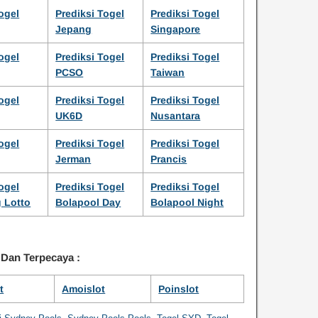
ogel
Prediksi Togel
Prediksi Togel
Jepang
Singapore
ogel
Prediksi Togel
Prediksi Togel
PCSO
Taiwan
ogel
Prediksi Togel
Prediksi Togel
UK6D
Nusantara
ogel
Prediksi Togel
Prediksi Togel
Jerman
Prancis
ogel
Prediksi Togel
Prediksi Togel
 Lotto
Bolapool Day
Bolapool Night
 Dan Terpecaya :
t
Amoislot
Poinslot