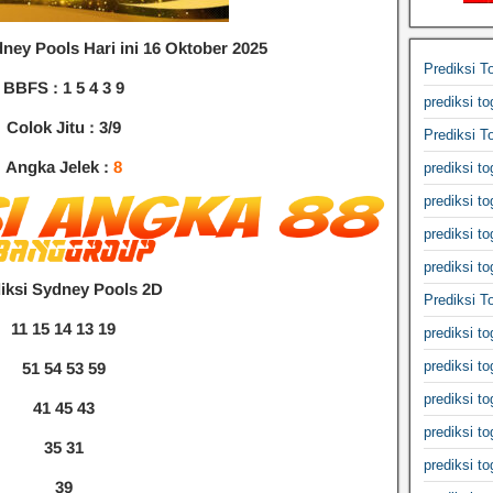
dney Pools Hari ini 16 Oktober 2025
Prediksi T
BBFS : 1 5 4 3 9
prediksi to
Colok Jitu : 3/9
Prediksi T
Angka Jelek :
8
prediksi to
prediksi to
prediksi to
prediksi t
iksi Sydney Pools 2D
Prediksi T
11 15 14 13 19
prediksi tog
prediksi to
51 54 53 59
prediksi t
41 45 43
prediksi t
35 31
prediksi t
39