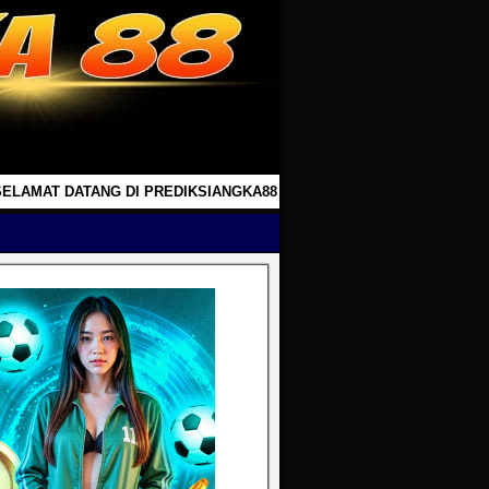
T DATANG DI PREDIKSIANGKA88 - UPDATE ANGKA PREDIKSI TERBARU 