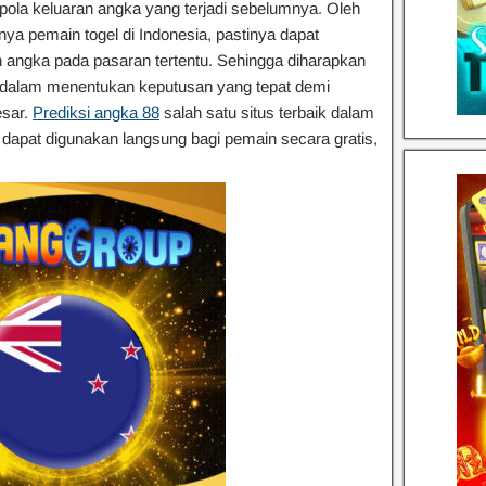
k pola keluaran angka yang terjadi sebelumnya. Oleh
snya pemain togel di Indonesia, pastinya dapat
angka pada pasaran tertentu. Sehingga diharapkan
 dalam menentukan keputusan yang tepat demi
esar.
Prediksi angka 88
salah satu situs terbaik dalam
 dapat digunakan langsung bagi pemain secara gratis,