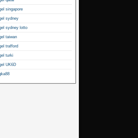
gel singapore
ogel sydney
gel sydney lotto
gel taiwan
gel trafford
gel turki
ogel UK6D
gka88