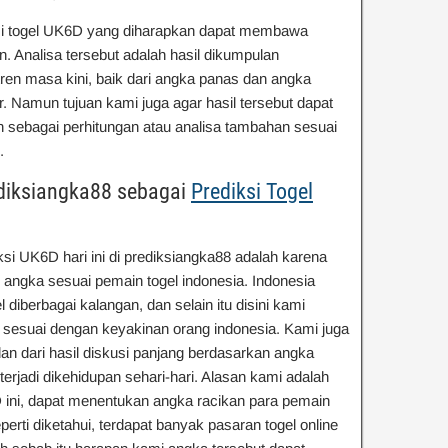
iksi togel UK6D yang diharapkan dapat membawa
 Analisa tersebut adalah hasil dikumpulan
en masa kini, baik dari angka panas dan angka
ir. Namun tujuan kami juga agar hasil tersebut dapat
an sebagai perhitungan atau analisa tambahan sesuai
.
diksiangka88 sebagai
Prediksi Togel
si UK6D hari ini di prediksiangka88 adalah karena
 angka sesuai pemain togel indonesia. Indonesia
 diberbagai kalangan, dan selain itu disini kami
sesuai dengan keyakinan orang indonesia. Kami juga
an dari hasil diskusi panjang berdasarkan angka
erjadi dikehidupan sehari-hari. Alasan kami adalah
 ini, dapat menentukan angka racikan para pemain
erti diketahui, terdapat banyak pasaran togel online