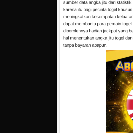
sumber data angka jitu dari statisti
karena itu bagi pecinta togel khusu
meningkatkan kesempatan keluaran 
dapat membantu para pemain togel
diperolehnya hadiah jackpot yang b
hal menentukan angka jitu togel dan
tanpa bayaran apapun.