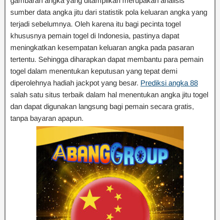
gambaran angka yang ditampilkan merupakan analisis
sumber data angka jitu dari statistik pola keluaran angka yang
terjadi sebelumnya. Oleh karena itu bagi pecinta togel
khususnya pemain togel di Indonesia, pastinya dapat
meningkatkan kesempatan keluaran angka pada pasaran
tertentu. Sehingga diharapkan dapat membantu para pemain
togel dalam menentukan keputusan yang tepat demi
diperolehnya hadiah jackpot yang besar.
Prediksi angka 88
salah satu situs terbaik dalam hal menentukan angka jitu togel
dan dapat digunakan langsung bagi pemain secara gratis,
tanpa bayaran apapun.