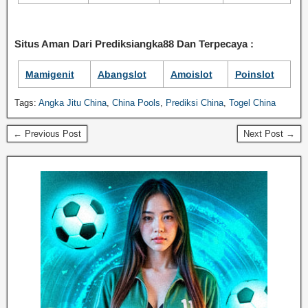
Situs Aman Dari Prediksiangka88 Dan Terpecaya :
Mamigenit
Abangslot
Amoislot
Poinslot
Tags:
Angka Jitu China
,
China Pools
,
Prediksi China
,
Togel China
← Previous Post
Next Post →