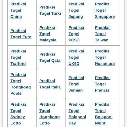
Prediksi
Prediksi
Prediksi
Prediksi
Togel
Togel
Togel
Togel Turki
China
Jepang
Singapore
Prediksi
Prediksi
Prediksi
Prediksi
Togel
Togel
Togel
Togel Euro
Malaysia
PCSO
Taiwan
Prediksi
Prediksi
Prediksi
Prediksi
Togel
Togel
Togel
Togel Qatar
Trafford
UK6D
Nusantara
Prediksi
Prediksi
Prediksi
Togel
Prediksi
Togel
Togel
Hongkong
Togel Italia
Jerman
Prancis
Pools
Prediksi
Prediksi
Prediksi
Prediksi
Togel
Togel
Togel
Togel
Sydney
Hongkong
Bolapool
Bolapool
Lotto
Lotto
Day
Night