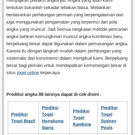
menyajikan prediksi angka jitu. Angka yang telah kami
tentukan bukanlah sekadar tebakan biasa. Melainkan
berdasarkan perhitungan permain yang berpengalaman dan
juga menggunakan pengamatan yang terperinci dari pola
angka yang muncul. Jadi Semua rangkaian metode pencarian
angka bahkan kemungkinan muncul angka kombinasi baru,
berpeluang besar dapat digunakan dalam pemasangan angka.
Karena itu dengan langkah mudah dalam perhitungan yang
sistematis dan konsistensi dalam mengikuti kami. Berpeluang
besar bagi pemain untuk mendapatkan kemenangan besar di
situs
togel online
terpecaya.
Prediksi angka 88 lainnya dapat di cek disini :
Prediksi
Prediksi
Prediksi
Prediksi
Togel
Togel
Togel
Togel Brazil
Hongkong
Sydney
Kamboja
Siang
Pools