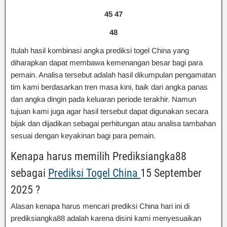
45 47
48
Itulah hasil kombinasi angka prediksi togel China yang
diharapkan dapat membawa kemenangan besar bagi para
pemain. Analisa tersebut adalah hasil dikumpulan pengamatan
tim kami berdasarkan tren masa kini, baik dari angka panas
dan angka dingin pada keluaran periode terakhir. Namun
tujuan kami juga agar hasil tersebut dapat digunakan secara
bijak dan dijadikan sebagai perhitungan atau analisa tambahan
sesuai dengan keyakinan bagi para pemain.
Kenapa harus memilih Prediksiangka88
sebagai
Prediksi Togel China
15 September
2025 ?
Alasan kenapa harus mencari prediksi China hari ini di
prediksiangka88 adalah karena disini kami menyesuaikan