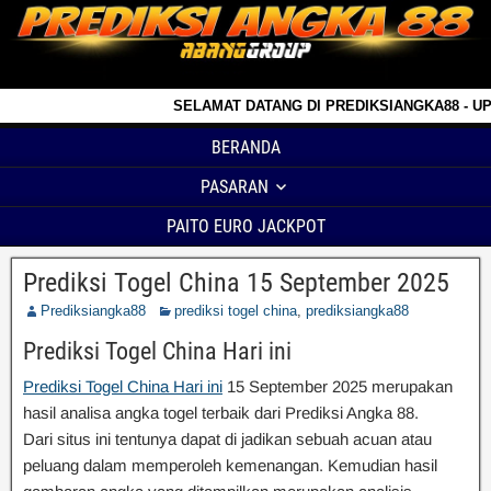
SELAMAT DATANG DI PREDIKSIANGKA88 - UPDATE 
BERANDA
PASARAN
PAITO EURO JACKPOT
Prediksi Togel China 15 September 2025
Prediksiangka88
prediksi togel china
,
prediksiangka88
Prediksi Togel China Hari ini
Prediksi Togel China Hari ini
15 September 2025 merupakan
hasil analisa angka togel terbaik dari Prediksi Angka 88.
Dari situs ini tentunya dapat di jadikan sebuah acuan atau
peluang dalam memperoleh kemenangan. Kemudian hasil