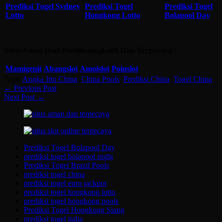
Prediksi Togel Sydney
Prediksi Togel
Prediksi Togel
Lotto
Hongkong Lotto
Bolapool Day
Situs Aman Dari Prediksiangka88 Dan Terpecaya :
Mamigenit
Abangslot
Amoislot
Poinslot
Tags:
Angka Jitu China
,
China Pools
,
Prediksi China
,
Togel China
← Previous Post
Next Post →
Prediksi Togel Bolapool Day
prediksi togel bolapool night
Prediksi Togel Brazil Pools
prediksi togel china
prediksi togel euro jackpot
prediksi togel hongkong lotto
prediksi togel hongkong pools
Prediksi Togel Hongkong Siang
prediksi togel italia