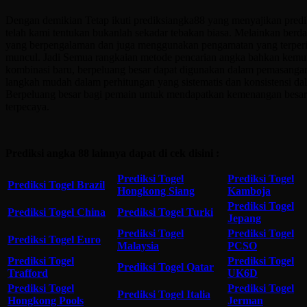
Dengan demikian Tetap ikuti prediksiangka88 yang menyajikan predi
telah kami tentukan bukanlah sekadar tebakan biasa. Melainkan berd
yang berpengalaman dan juga menggunakan pengamatan yang terperin
muncul. Jadi Semua rangkaian metode pencarian angka bahkan kem
kombinasi baru, berpeluang besar dapat digunakan dalam pemasanga
langkah mudah dalam perhitungan yang sistematis dan konsistensi da
Berpeluang besar bagi pemain untuk mendapatkan kemenangan besar 
terpecaya.
Prediksi angka 88 lainnya dapat di cek disini :
Prediksi Togel
Prediksi Togel
Prediksi Togel Brazil
Hongkong Siang
Kamboja
Prediksi Togel
Prediksi Togel China
Prediksi Togel Turki
Jepang
Prediksi Togel
Prediksi Togel
Prediksi Togel Euro
Malaysia
PCSO
Prediksi Togel
Prediksi Togel
Prediksi Togel Qatar
Trafford
UK6D
Prediksi Togel
Prediksi Togel
Prediksi Togel Italia
Hongkong Pools
Jerman